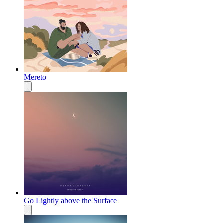
Mereto
Go Lightly above the Surface