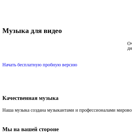
Музыка для видео
Оч
д
Начать бесплатную пробную версию
Качественная музыка
Наша музыка создана музыкантами и профессионалами мирового
Мы на вашей стороне