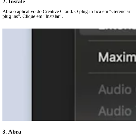
2. Instale
Abra o aplicativo do Creative Cloud. O plug-in fica em “Gerenciar
plug-ins”. Clique em “Instalar”.
3. Abra