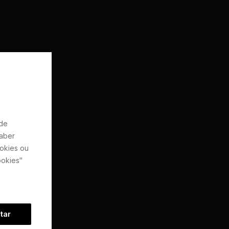
 de
saber
ookies ou
ookies"
tar