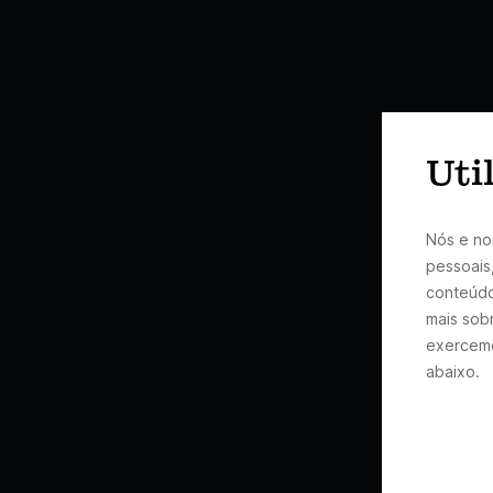
Uti
Nós e no
pessoais
conteúdo
mais sobr
exercemo
abaixo.