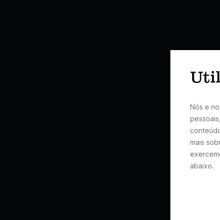
Uti
Nós e no
pessoais
conteúdo
mais sobr
exercemo
abaixo.