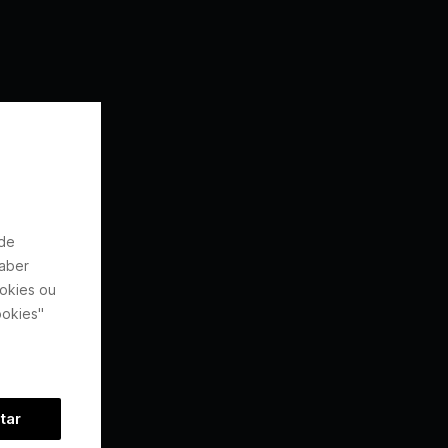
 de
saber
ookies ou
ookies"
tar